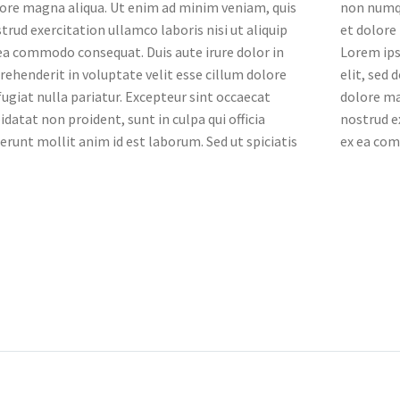
ore magna aliqua. Ut enim ad minim veniam, quis
non numqu
trud exercitation ullamco laboris nisi ut aliquip
et dolore
ea commodo consequat. Duis aute irure dolor in
Lorem ips
rehenderit in voluptate velit esse cillum dolore
elit, sed
fugiat nulla pariatur. Excepteur sint occaecat
dolore ma
idatat non proident, sunt in culpa qui officia
nostrud ex
erunt mollit anim id est laborum. Sed ut spiciatis
ex ea com