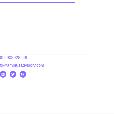
30 6908928549
nfo@amplusadvisory.com