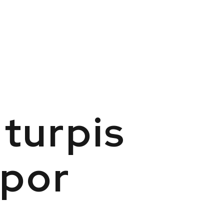
 turpis
mpor