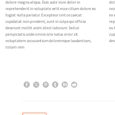
dolore magna aliqua. Duis aute irure dolor in
dol
reprehenderit in voluptate velit esse cillum dolore eu
nos
fugiat nulla pariatur. Excepteur sint occaecat
ex 
cupidatat non proident, sunt in culpa qui officia
rep
deserunt mollit anim id est laborum. Sed ut
eu 
perspiciatis unde omnis iste natus error sit
cup
voluptatem accusantium doloremque laudantium,
des
totam rem