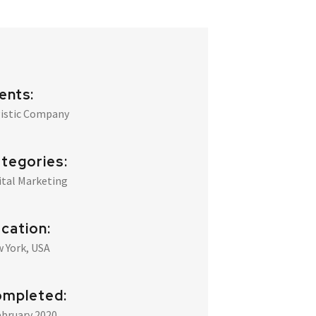
ients:
istic Company
tegories:
ital Marketing
cation:
 York, USA
mpleted:
ebruary 2020