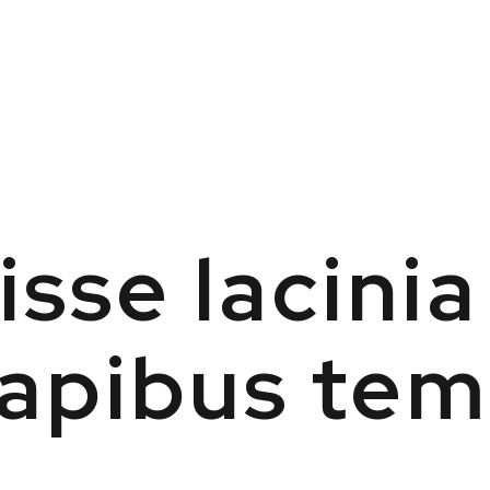
sse lacinia
dapibus te
t