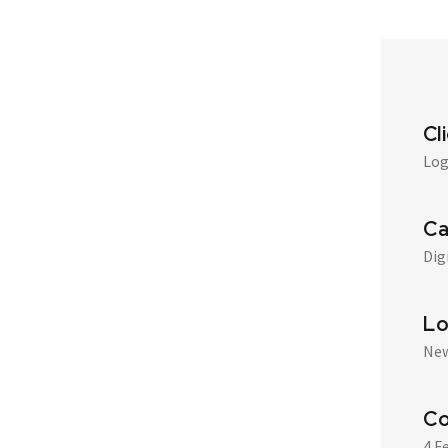
Cl
Log
Ca
Dig
Lo
New
Co
4 F