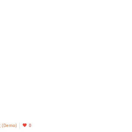
g (Demo)
0