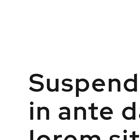
Suspendi
in ante 
lorem si